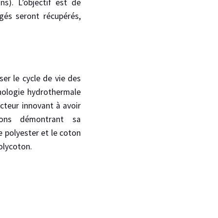
s). L’objectif est de
gés seront récupérés,
ser le cycle de vie des
nologie hydrothermale
acteur innovant à avoir
tions démontrant sa
le polyester et le coton
olycoton.