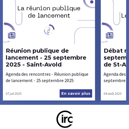
Réunion publique de
Débat mobile - 26
lancement - 25 septembre
septemb
2025 - Saint-Avold
de St-A
Agenda des rencontres - Réunion publique
Agenda des r
de lancement - 25 septembre 2025
septembre 2
En savoir plus
07 juil 2025
04 août 2025
R
é
u
n
i
o
n
p
u
b