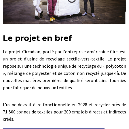
n
c
e
Le projet en bref
r
t
Le projet Circadian, porté par l'entreprise américaine Circ, est
a
un projet d'usine de recyclage textile-vers-textile. Le projet
repose sur une technologie unique de recyclage du « polycoton
t
», mélange de polyester et de coton non recyclé jusque-là. De
i
nouvelles matières premières de qualité seront ainsi fournies
pour fabriquer de nouveaux textiles.
o
n
L’usine devrait être fonctionnelle en 2028 et recycler près de
71 500 tonnes de textiles pour 200 emplois directs et indirects
créés.